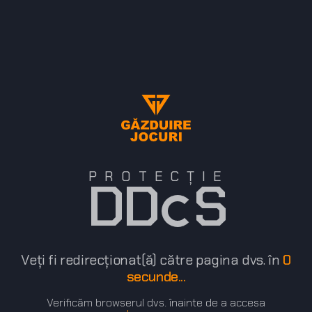
PROTECȚIE
DD S
Veți fi redirecționat(ă) către pagina dvs. în
0
secunde...
Verificăm browserul dvs. înainte de a accesa