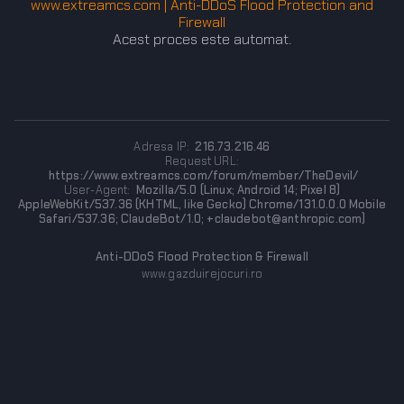
www.extreamcs.com | Anti-DDoS Flood Protection and
Firewall
Acest proces este automat.
Adresa IP:
216.73.216.46
Request URL:
https://www.extreamcs.com/forum/member/TheDevil/
User-Agent:
Mozilla/5.0 (Linux; Android 14; Pixel 8)
AppleWebKit/537.36 (KHTML, like Gecko) Chrome/131.0.0.0 Mobile
Safari/537.36; ClaudeBot/1.0; +claudebot@anthropic.com)
Anti-DDoS Flood Protection & Firewall
www.gazduirejocuri.ro