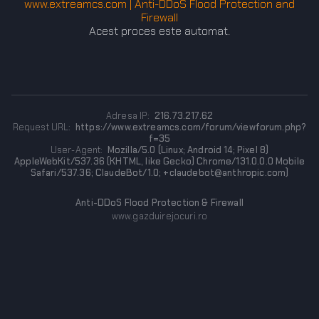
www.extreamcs.com | Anti-DDoS Flood Protection and
Firewall
Acest proces este automat.
Adresa IP:
216.73.217.62
Request URL:
https://www.extreamcs.com/forum/viewforum.php?
f=35
User-Agent:
Mozilla/5.0 (Linux; Android 14; Pixel 8)
AppleWebKit/537.36 (KHTML, like Gecko) Chrome/131.0.0.0 Mobile
Safari/537.36; ClaudeBot/1.0; +claudebot@anthropic.com)
Anti-DDoS Flood Protection & Firewall
www.gazduirejocuri.ro