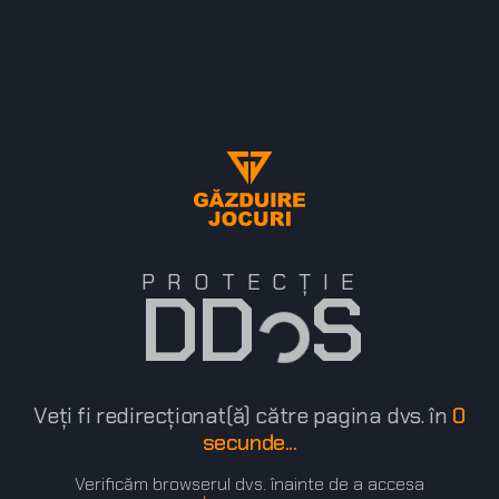
PROTECȚIE
DD S
Veți fi redirecționat(ă) către pagina dvs. în
0
secunde...
Verificăm browserul dvs. înainte de a accesa